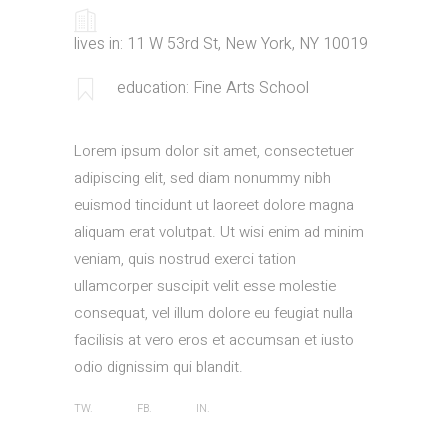
lives in: 11 W 53rd St, New York, NY 10019
education: Fine Arts School
Lorem ipsum dolor sit amet, consectetuer
adipiscing elit, sed diam nonummy nibh
euismod tincidunt ut laoreet dolore magna
aliquam erat volutpat. Ut wisi enim ad minim
veniam, quis nostrud exerci tation
ullamcorper suscipit velit esse molestie
consequat, vel illum dolore eu feugiat nulla
facilisis at vero eros et accumsan et iusto
odio dignissim qui blandit.
TW.
FB.
IN.