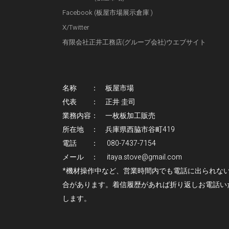
Facebook (板屋市場展示倉庫 )
X/Twitter
有限会社正井工務店(グループ会社)ウエブサイト
名称 ： 板屋市場
代表 ： 正井 圭司
業務内容： 一枚板加工販売
所在地 ： 兵庫県西脇市谷町419
電話 ： 080-7437-7154
メール ： itaya.stove@gmail.com
*機材操作中など、営業時間内でも電話に出られな
合があります。着信履歴があれば折り返しお電話い
します。