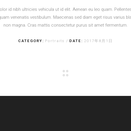
olor id nibh ultricies vehicula ut id elit. Aenean eu leo quam. Pellent
quam venenatis vestibulum. Maecenas sed diam eget risus varius bla
non magna. Cras mattis consectetur purus sit amet fermentum.
CATEGORY:
Portraits
DATE:
2017年8月1日