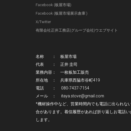
Facebook (板屋市場)
Facebook (板屋市場展示倉庫 )
X/Twitter
有限会社正井工務店(グループ会社)ウエブサイト
名称 ： 板屋市場
代表 ： 正井 圭司
業務内容： 一枚板加工販売
所在地 ： 兵庫県西脇市谷町419
電話 ： 080-7437-7154
メール ： itaya.stove@gmail.com
*機材操作中など、営業時間内でも電話に出られな
合があります。着信履歴があれば折り返しお電話い
します。