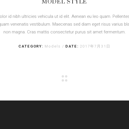
MODEL STYLE
olor id nibh ultricies vehicula ut id elit. Aenean eu leo quam. Pellent
quam venenatis vestibulum. Maecenas sed diam eget risus varius bla
non magna. Cras mattis consectetur purus sit amet fermentum.
CATEGORY:
Models
DATE:
2017年7月31日