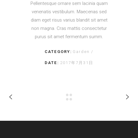
Pellentesque ornare sem lacinia quam
venenatis vestibulum. Maecenas sed
diam eget risus varius blandit sit amet
non magna. Cras mattis consectetur
purus sit amet fermentum summ.
CATEGORY:
Garden
DATE:
2017年7月31日