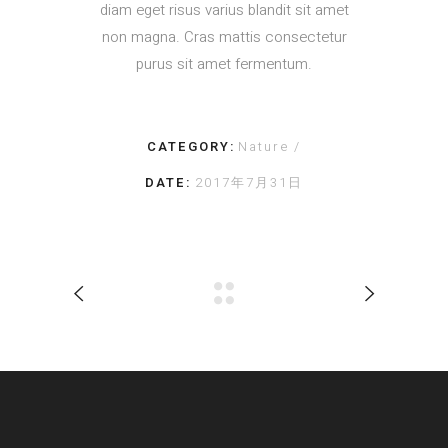
diam eget risus varius blandit sit amet
non magna. Cras mattis consectetur
purus sit amet fermentum.
CATEGORY:
Nature
DATE:
2017年7月31日